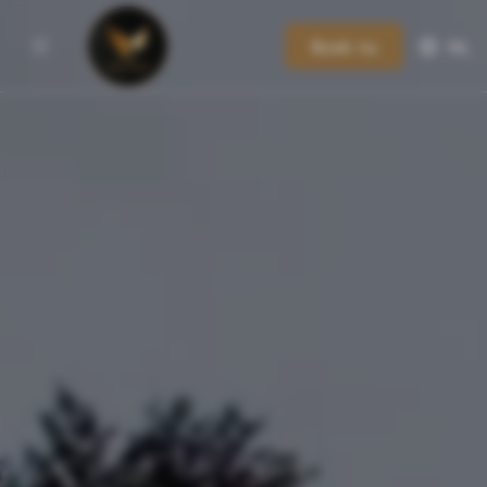
Boek nu
NL