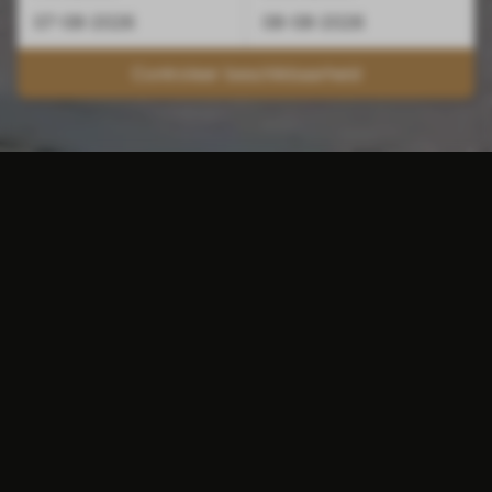
Controleer beschikbaarheid
Waarom een goedkoop
hotel in Maastricht?
Kiest u voor een goedkoop hotel in
Maastricht, dan houdt u nog wat 'zakgeld'
over om leuke dingen te ondernemen. In
Maastricht is namelijk genoeg te doen!