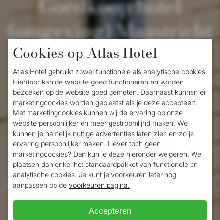
Goedkoop hotel
(omgeving) Maastricht
Cookies op Atlas Hotel
Een uitje binnen de Nederlandse grenzen,
Atlas Hotel gebruikt zowel functionele als analytische cookies.
kan dat voordelig zijn? Natuurlijk! Boek één
Hierdoor kan de website goed functioneren en worden
bezoeken op de website goed gemeten. Daarnaast kunnen er
of meerdere nachten in een
goedkoop
marketingcookies worden geplaatst als je deze accepteert.
Met marketingcookies kunnen wij de ervaring op onze
hotel
in Maastricht en u kunt deze
website persoonlijker en meer gestroomlijnd maken. We
geweldige Nederlandse stad van 's
kunnen je namelijk nuttige advertenties laten zien en zo je
ervaring persoonlijker maken. Liever toch geen
ochtends vroeg tot 's avonds laat
marketingcookies? Dan kun je deze hieronder weigeren. We
plaatsen dan enkel het standaardpakket van functionele en
bewonderen. Hiotelkamers in de
analytische cookies. Je kunt je voorkeuren later nog
binnenstad van Maastricht kunnen al snel in
aanpassen op de
voorkeuren pagina.
prijs oplopen. Kies voor een goedkoop
Accepteren
hotel in de omgeving van Maastricht voor