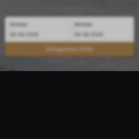
Anreise
Abreise
Verfügbarkeit prüfen
Warum ein günstiges Hotel
in Maastricht?
Wenn Sie sich für ein günstiges Hotel in