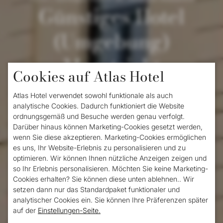
Günstiges Hotel
(Umgebung)
Maastricht
Cookies auf Atlas Hotel
Atlas Hotel verwendet sowohl funktionale als auch
Ein Ausflug innerhalb der niederländischen
analytische Cookies. Dadurch funktioniert die Website
Grenzen, kann das wirtschaftlich sein? Ja,
ordnungsgemäß und Besuche werden genau verfolgt.
Darüber hinaus können Marketing-Cookies gesetzt werden,
natürlich! Buchen Sie eine oder mehrere
wenn Sie diese akzeptieren. Marketing-Cookies ermöglichen
es uns, Ihr Website-Erlebnis zu personalisieren und zu
Nächte in einem
günstigen Hotel
in
optimieren. Wir können Ihnen nützliche Anzeigen zeigen und
Maastricht und bewundern Sie diese
so Ihr Erlebnis personalisieren. Möchten Sie keine Marketing-
Cookies erhalten? Sie können diese unten ablehnen.. Wir
großartige niederländische Stadt von
setzen dann nur das Standardpaket funktionaler und
analytischer Cookies ein. Sie können Ihre Präferenzen später
morgens bis abends. Hiotelzimmer im
auf der
Einstellungen-Seite.
Stadtzentrum von Maastricht können sich