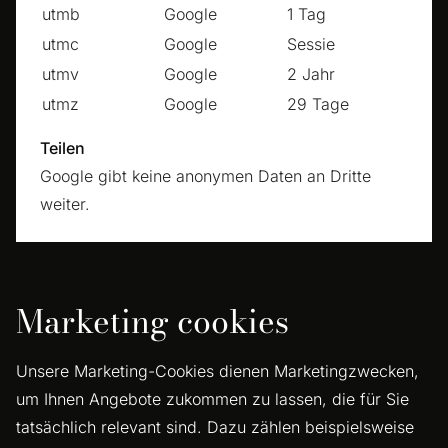
utmb
Google
1 Tag
utmc
Google
Sessie
utmv
Google
2 Jahr
utmz
Google
29 Tage
Teilen
Google gibt keine anonymen Daten an Dritte
weiter.
Marketing cookies
Unsere Marketing-Cookies dienen Marketingzwecken,
um Ihnen Angebote zukommen zu lassen, die für Sie
tatsächlich relevant sind. Dazu zählen beispielsweise