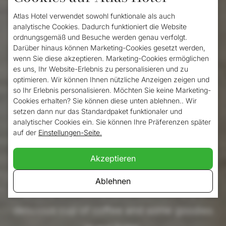
Valkenburg charging
Atlas Hotel verwendet sowohl funktionale als auch
station
analytische Cookies. Dadurch funktioniert die Website
ordnungsgemäß und Besuche werden genau verfolgt.
Darüber hinaus können Marketing-Cookies gesetzt werden,
wenn Sie diese akzeptieren. Marketing-Cookies ermöglichen
Are you going to visit Valkenburg with your
es uns, Ihr Website-Erlebnis zu personalisieren und zu
optimieren. Wir können Ihnen nützliche Anzeigen zeigen und
electric car? Or are you passing through
so Ihr Erlebnis personalisieren. Möchten Sie keine Marketing-
Cookies erhalten? Sie können diese unten ablehnen.. Wir
and looking for a charging station in
setzen dann nur das Standardpaket funktionaler und
Valkenburg? Come charge your car at Atlas
analytischer Cookies ein. Sie können Ihre Präferenzen später
auf der
Einstellungen-Seite.
Hotel's charging point. We offer plenty of
parking spaces with charging stations next
Akzeptieren
to our hotel where you can charge your car
Ablehnen
quickly and easily. Meanwhile, enjoy a
delicious cup of coffee and some goodies