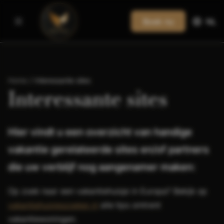
Boek nu
NL
Home
/
Interessante sites
Interessante sites
Hier vindt u een overzicht van handige
vakantie gerelateerde sites en/of partners
die uw verblijf nog aangenamer maken:
Op zoek naar een vakantiehuisje in Europa? Bekijk op
vakantiehuisjeszoeker.nl
alle tips omtrent
vakantiewoningen.