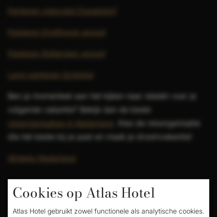
Parkeren vliegveld Düsseldorf
Parkeren Eindhoven airport
Parkeren Rotterdam airport
Lang parkeren Schiphol
Ben je momenteel aan het kijken naar ideeën voor je
volgende vakantie? Bekijk dan de beste
reisorganisaties in Nederland
. Kies de reisorganisatie
die het beste bij je past en maak je droomvakantie!
Winkels Nederland
Cookies op Atlas Hotel
Atlas Hotel gebruikt zowel functionele als analytische cookies.