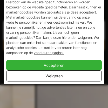
Hierdoor kan de website goed functioneren en worden
Boek hier je kamer
bezoeken op de website goed gemeten. Daarnaast kunnen er
marketingcookies worden geplaatst als je deze accepteert.
Met marketingcookies kunnen wij de ervaring op onze
website persoonlijker en meer gestroomlijnd maken. We
Inchecken
Uitchecken
kunnen je namelijk nuttige advertenties laten zien en zo je
ervaring persoonlijker maken. Liever toch geen
marketingcookies? Dan kun je deze hieronder weigeren. We
plaatsen dan enkel het standaardpakket van functionele en
Controleer beschikbaarheid
analytische cookies. Je kunt je voorkeuren later nog
aanpassen op de
voorkeuren pagina.
Veilig betalen met:
Accepteren
Weigeren