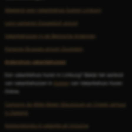
Weekend weg Vakantiehuis Gulpen Limburg
Lang parkeren Düsseldorf airport
Vakantiehuizen in de Belgische Ardennen
Parkeren Brussels airport Zaventem
Ardenshuis vakantiehuizen
Een vakantiehuis huren in Limburg? Bekijk het aanbod
van vakantiehuizen in
Gulpen
van Vakantiehuis Huren
Online.
Camping de Witte Molen Stacaravan en Chalet verhuur
in Zeeland
.
Kiesjevliegreis.nl vakantie all inclusive