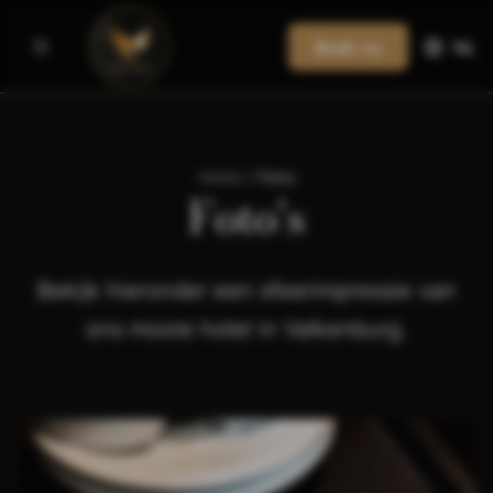
Boek nu
NL
Home
/
Fotos
Foto's
Bekijk hieronder een sfeerimpressie van
ons mooie hotel in Valkenburg.