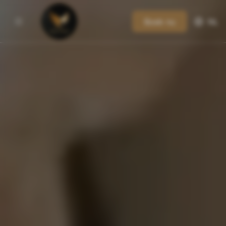
Boek nu
NL