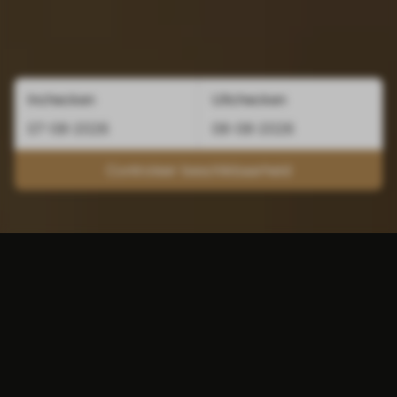
Inchecken
Uitchecken
Controleer beschikbaarheid