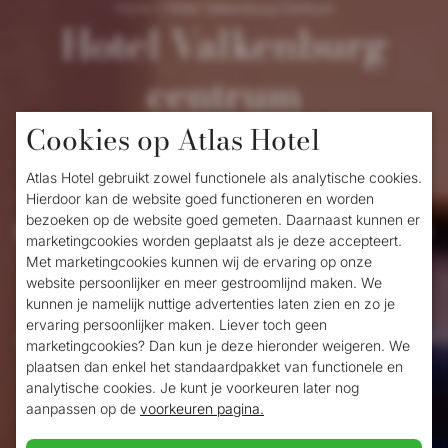
Home
/
Hotel Valkenburg Centrum
Hotel Valkenburg
centrum
Cookies op Atlas Hotel
Tijdens uw verblijf in Valkenburg is het fijn
Atlas Hotel gebruikt zowel functionele als analytische cookies.
om gemakkelijk
bezienswaardigheden
te
Hierdoor kan de website goed functioneren en worden
bezoeken op de website goed gemeten. Daarnaast kunnen er
bezoeken, leuke activiteiten te ondernemen
marketingcookies worden geplaatst als je deze accepteert.
Met marketingcookies kunnen wij de ervaring op onze
en eenvoudig het centrum in te kunnen
website persoonlijker en meer gestroomlijnd maken. We
lopen voor een hapje en een drankje. Het
kunnen je namelijk nuttige advertenties laten zien en zo je
ervaring persoonlijker maken. Liever toch geen
Atlas hotel in het centrum van Valkenburg is
marketingcookies? Dan kun je deze hieronder weigeren. We
plaatsen dan enkel het standaardpakket van functionele en
wat u zoekt! Zo hoeft u niet ver te reizen
analytische cookies. Je kunt je voorkeuren later nog
om al het moois in Valkenburg te spotten.
aanpassen op de
voorkeuren pagina.
Het hotel is gelegen op slechts 5 minuten