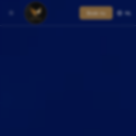
Boek nu
NL