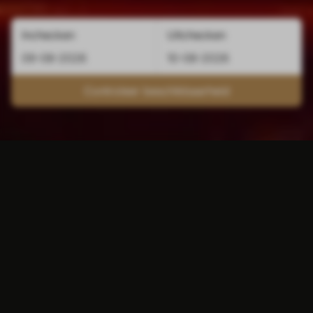
Inchecken
Uitchecken
Controleer beschikbaarheid
Omgeving Atlas Hotel
Zoals we hierboven al beschreven, heeft
Hotel Atlas een gunstige ligging in
Valkenburg. Zo bereikt u vanuit het hotel