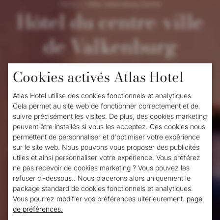
Home
/
Hôtel Valkenburg Centre
Hôtel du centre-ville
de Valkenburg
Cookies activés Atlas Hotel
Pendant votre séjour à Valkenburg, il est
agréable de pouvoir visiter facilement les
Atlas Hotel utilise des cookies fonctionnels et analytiques.
Cela permet au site web de fonctionner correctement et de
sites touristiques
, entreprendre des activités
suivre précisément les visites. De plus, des cookies marketing
peuvent être installés si vous les acceptez. Ces cookies nous
amusantes et marcher facilement dans le
permettent de personnaliser et d'optimiser votre expérience
centre pour manger un morceau et boire un
sur le site web. Nous pouvons vous proposer des publicités
utiles et ainsi personnaliser votre expérience. Vous préférez
verre. L'hôtel Atlas dans le centre de
ne pas recevoir de cookies marketing ? Vous pouvez les
refuser ci-dessous.. Nous placerons alors uniquement le
Valkenburg est ce que vous recherchez !
package standard de cookies fonctionnels et analytiques.
Vous n'avez donc pas besoin de voyager
Vous pourrez modifier vos préférences ultérieurement.
page
de préférences.
loin pour découvrir toutes les beautés de