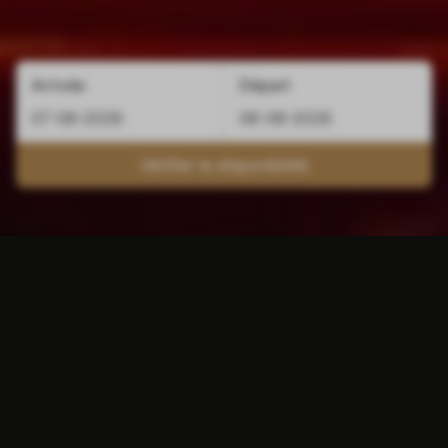
Arrivée
Départ
Vérifier la disponibilité
Environs de l'hôtel Atlas
Comme nous l'avons décrit ci-dessus,
l'hôtel Atlas est idéalement situé à