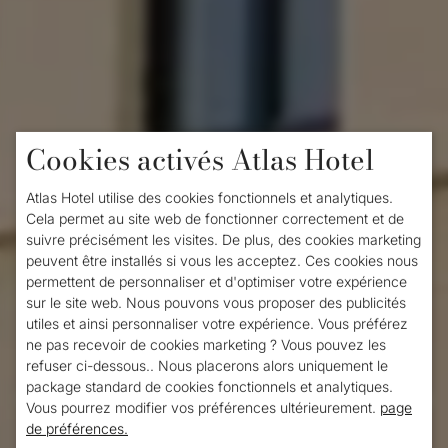
Cookies activés Atlas Hotel
Home
/
Chambres
Chambres d'hôtel
Atlas Hotel utilise des cookies fonctionnels et analytiques.
Cela permet au site web de fonctionner correctement et de
Atlas Hotel
suivre précisément les visites. De plus, des cookies marketing
peuvent être installés si vous les acceptez. Ces cookies nous
Valkenburg
permettent de personnaliser et d'optimiser votre expérience
sur le site web. Nous pouvons vous proposer des publicités
utiles et ainsi personnaliser votre expérience. Vous préférez
ne pas recevoir de cookies marketing ? Vous pouvez les
Combinez votre visite à Valkenburg avec
refuser ci-dessous.. Nous placerons alors uniquement le
package standard de cookies fonctionnels et analytiques.
une nuit merveilleusement relaxante à Atlas
Vous pourrez modifier vos préférences ultérieurement.
page
de préférences.
Hotel!