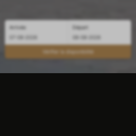
Arrivée
Départ
Vérifier la disponibilité
Nous offrons un séjour d'une nuit relaxante
dans l'agréable ville de Valkenburg. Nos 50
chambres d'hôtel modernes rénovées et
confortables offrent tout ce dont vous avez