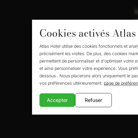
L
col
Cookies activés Atlas
Atlas Hotel utilise des cookies fonctionnels et an
En t
précisément les visites. De plus, des cookies mark
permettent de personnaliser et d'optimiser votre 
et ainsi personnaliser votre expérience. Vous pré
dessous.. Nous placerons alors uniquement le pac
vos préférences ultérieurement.
page de préféren
Accepter
Refuser