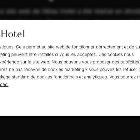
e site web de l’Atlas Hotel a été réalisé en étroi
laboration avec Cross Internet, une agence digi
 Hotel
basée à Nederweert.
alytiques. Cela permet au site web de fonctionner correctement et de su
ant qu’agence digitale, Cross Internet est responsable à la fo
eting peuvent être installés si vous les acceptez. Ces cookies nous
site web et du marketing en ligne.
expérience sur le site web. Nous pouvons vous proposer des publicités 
férez ne pas recevoir de cookies marketing ? Vous pouvez les refuser c
Cross Internet
kage standard de cookies fonctionnels et analytiques. Vous pourrez m
ces.