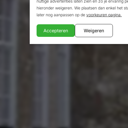
nuttige advertenties laten zien en zo je ervaring
Zakelijk overnachten doe je i
hieronder weigeren. We plaatsen dan enkel het st
later nog aanpassen op de
voorkeuren pagina.
en heeft goede bereikbaa
omliggende plaatsen. Door 
Accepteren
Weigeren