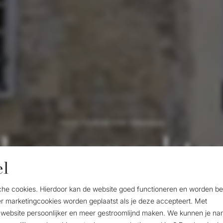
Home
/
Zakelijk hotel Valkenburg
jk overnachten
el
Atlas Hotel
tische cookies. Hierdoor kan de website goed functioneren en worden 
 marketingcookies worden geplaatst als je deze accepteert. Met
website persoonlijker en meer gestroomlijnd maken. We kunnen je nam