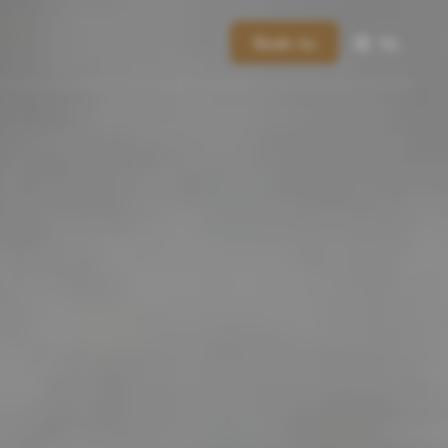
Boek nu
NL