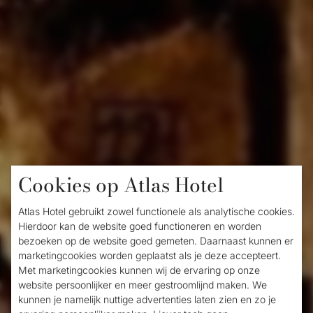
Cookies op Atlas Hotel
Home
/
De mysterieuze grotten in Valkenburg
De mysterieuze
Atlas Hotel gebruikt zowel functionele als analytische cookies.
Hierdoor kan de website goed functioneren en worden
grotten in Valkenburg
bezoeken op de website goed gemeten. Daarnaast kunnen er
marketingcookies worden geplaatst als je deze accepteert.
Met marketingcookies kunnen wij de ervaring op onze
website persoonlijker en meer gestroomlijnd maken. We
Wie aan Valkenburg denkt, denkt al snel
kunnen je namelijk nuttige advertenties laten zien en zo je