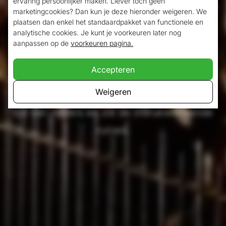
ervaring persoonlijker maken. Liever toch geen
aan kilometers lange grotten. De bekendste
marketingcookies? Dan kun je deze hieronder weigeren. We
plaatsen dan enkel het standaardpakket van functionele en
grotten in dit Limburgse plaatsje aan de
analytische cookies. Je kunt je voorkeuren later nog
Geul zijn de Gemeentegrot en
aanpassen op de
voorkeuren pagina.
Fluweelengrot. Toch heeft elke grot zijn
Accepteren
eigen pracht en dus ook charme. Bezoek
Weigeren
de grotten in Valkenburg en waan je in de
tijd van ridders en zie de indrukwekkende
ruïnes.