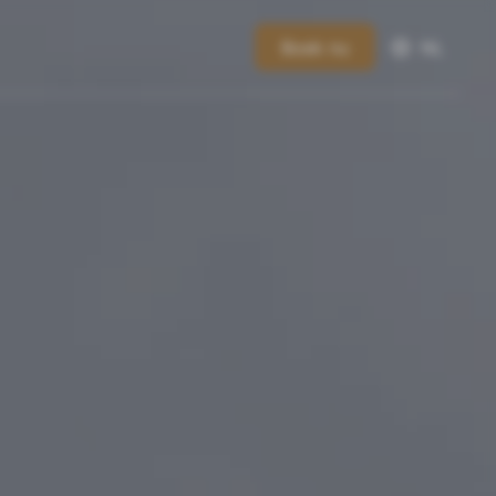
Boek nu
NL