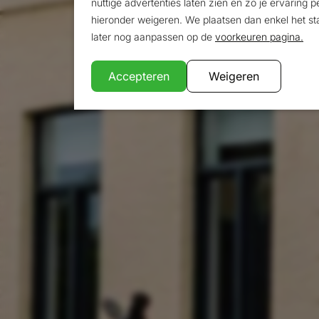
Bent u op zoek naar goedk
nuttige advertenties laten zien en zo je ervaring
hieronder weigeren. We plaatsen dan enkel het st
voor de echte stads- en cu
later nog aanpassen op de
voorkeuren pagina.
vanuit het hotel zeer snel 
Accepteren
Weigeren
geschikt voor toeristen di