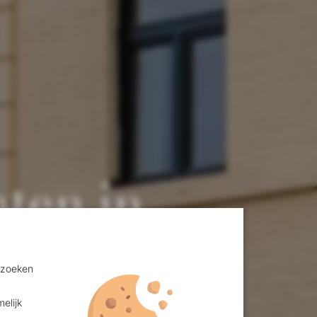
ten in
bezoeken
elijk