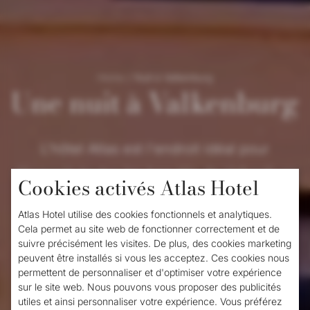
Home
/
Nuit à Valkenburg
Une nuit à Valkenburg
L'hôtel Atlas est l'endroit idéal pour
découvrir toutes les beautés de Valkenburg
Cookies activés Atlas Hotel
lors d'une nuit agréable à Valkenburg.
Atlas Hotel utilise des cookies fonctionnels et analytiques.
Grâce à son emplacement pratique dans le
Cela permet au site web de fonctionner correctement et de
suivre précisément les visites. De plus, des cookies marketing
centre-ville, vous n'êtes pas tributaire des
peuvent être installés si vous les acceptez. Ces cookies nous
transports. En fait, vous pouvez marcher
permettent de personnaliser et d'optimiser votre expérience
sur le site web. Nous pouvons vous proposer des publicités
depuis l'hôtel jusqu'aux meilleures
utiles et ainsi personnaliser votre expérience. Vous préférez