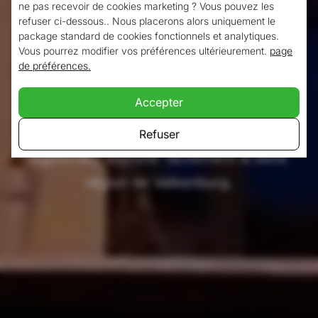
ne pas recevoir de cookies marketing ? Vous pouvez les
attractions
et installations de loisirs de
refuser ci-dessous.. Nous placerons alors uniquement le
Valkenburg en quelques minutes. Pour les
package standard de cookies fonctionnels et analytiques.
Vous pourrez modifier vos préférences ultérieurement.
page
amateurs de cyclisme, il est également
de préférences.
possible de louer un vélo. Cela vous
Accepter
permettra d'atteindre les sites touristiques
encore plus rapidement et vous pourrez
Refuser
également explorer facilement la belle
région de Valkenburg.