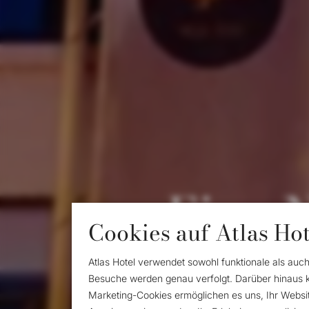
Eine 
Cookies auf Atlas Hot
Atlas Hotel verwendet sowohl funktionale als auc
Das Hotel Atlas ist der id
Besuche werden genau verfolgt. Darüber hinaus 
Valkenburg zu entdecken. D
Marketing-Cookies ermöglichen es uns, Ihr Websit