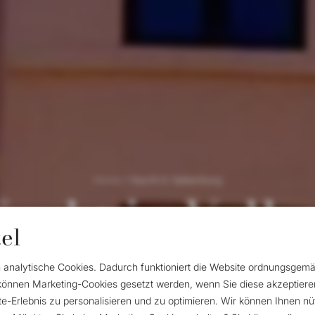
Home
/
Nacht in Valkenburg
Nacht in Valk
el
h analytische Cookies. Dadurch funktioniert die Website ordnungsgem
eale Ort, um die Schönheiten von Valkenburg bei
können Marketing-Cookies gesetzt werden, wenn Sie diese akzeptiere
ank der günstigen Lage im Stadtzentrum sind S
e-Erlebnis zu personalisieren und zu optimieren. Wir können Ihnen nü