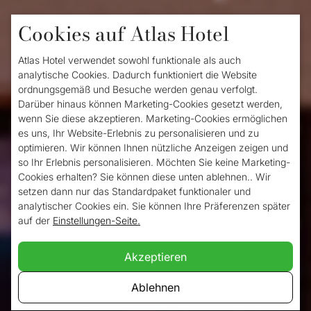
Cookies auf Atlas Hotel
Valkenburg ist ein einzigartiger Teil der
Niederlande, wunderschön gelegen
Atlas Hotel verwendet sowohl funktionale als auch
analytische Cookies. Dadurch funktioniert die Website
zwischen den südlimburgischen Hügeln.
ordnungsgemäß und Besuche werden genau verfolgt.
Sind Sie bereit für ein romantisches
Darüber hinaus können Marketing-Cookies gesetzt werden,
wenn Sie diese akzeptieren. Marketing-Cookies ermöglichen
Wochenende in Valkenburg zu zweit? Dann
es uns, Ihr Website-Erlebnis zu personalisieren und zu
optimieren. Wir können Ihnen nützliche Anzeigen zeigen und
ist das
Atlas Hotel
der ideale Ort, um sich
so Ihr Erlebnis personalisieren. Möchten Sie keine Marketing-
vollkommen zu entspannen und zu
Cookies erhalten? Sie können diese unten ablehnen.. Wir
setzen dann nur das Standardpaket funktionaler und
genießen. Außerdem machen die vielen
analytischer Cookies ein. Sie können Ihre Präferenzen später
auf der
Einstellungen-Seite.
Sehenswürdigkeiten, die schöne Natur und
die idyllische Atmosphäre Ihre Reise
Akzeptieren
besonders romantisch. Unser Hotel liegt im
Ablehnen
Herzen von Valkenburg und dank dieser