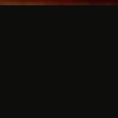
Die lebendige Umgebung
Das Atlas Hotel öffnet Ihnen viele Türen,
wenn Sie eine romantische Nacht in
Valkenburg verbringen. Dank unserer
zentralen Lage in der Nähe des Bahnhofs
können Sie einen Tag lang bequem mit
dem Zug die Stadt Heerlen oder
Maastricht
besuchen. Verbringen Sie einen Tag im
wunderschönen
Wellnesszentrum
auf dem
Cauberg, besuchen Sie