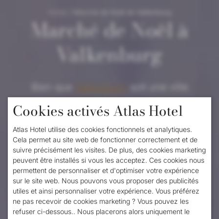
Home
/
Marché de Noël de Valkenburg
Marché de Noël à
Valkenburg
Bien que
Valkenburg
soit une ville
charmante tout au long de l'année, elle est
Cookies activés Atlas Hotel
encore plus chaleureuse en décembre. En
Atlas Hotel utilise des cookies fonctionnels et analytiques.
effet, chaque année vers la mi-novembre,
Cela permet au site web de fonctionner correctement et de
suivre précisément les visites. De plus, des cookies marketing
Valkenburg, dans le Limbourg, se
peuvent être installés si vous les acceptez. Ces cookies nous
permettent de personnaliser et d'optimiser votre expérience
transforme en ville de Noël des Pays-Bas.
sur le site web. Nous pouvons vous proposer des publicités
Ce spectacle festif dure jusqu'au début du
utiles et ainsi personnaliser votre expérience. Vous préférez
ne pas recevoir de cookies marketing ? Vous pouvez les
mois de janvier et s'étend sur plusieurs
refuser ci-dessous.. Nous placerons alors uniquement le