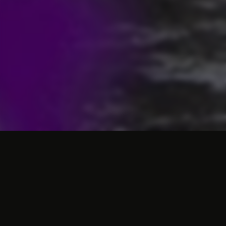
Kom tot rust in de
Valkenburg spa
Buiten de gezellige stad zijn er ook genoeg