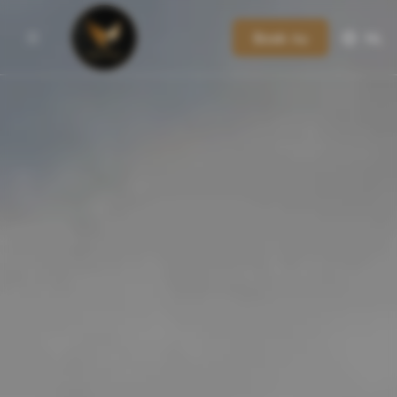
Boek nu
NL