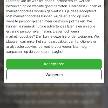
Hierdoor kan de website goed functioneren en worden
bezoeken op de website goed gemeten. Daarnaast kunnen er
De stad Valkenburg is een diverse
marketingcookies worden geplaatst als je deze accepteert.
Met marketingcookies kunnen wij de ervaring op onze
bestemming waar genoeg te doen is.
website persoonlijker en meer gestroomlijnd maken. We
Overdag is de stad perfect voor het
kunnen je namelijk nuttige advertenties laten zien en zo je
ervaring persoonlijker maken. Liever toch geen
bezoeken van bezienswaardigheden of
marketingcookies? Dan kun je deze hieronder weigeren. We
plaatsen dan enkel het standaardpakket van functionele en
verschillende pretparken voor de kleinste.
analytische cookies. Je kunt je voorkeuren later nog
Daarbij zijn de beste shopsteden zoals
aanpassen op de
voorkeuren pagina.
Maastricht, de outlet van Roermond of Aken
Accepteren
te vinden in de
omgeving
. In de avond is
Weigeren
Valkenburg de gezelligste plek om een
hapje te eten en een drankje te doen. Trekt
u richting het Zuiden van Limburg om de
rust op te zoeken? Dan is de spa in