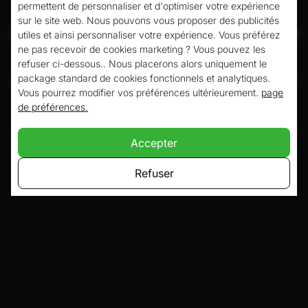
permettent de personnaliser et d'optimiser votre expérience
électrique ? L'Atlas Hotel est l'hôtel avec
sur le site web. Nous pouvons vous proposer des publicités
station de recharge à Valkenburg qui rendra
utiles et ainsi personnaliser votre expérience. Vous préférez
ne pas recevoir de cookies marketing ? Vous pouvez les
votre visite confortable. L'hôtel dispose
refuser ci-dessous.. Nous placerons alors uniquement le
package standard de cookies fonctionnels et analytiques.
d'un grand espace de stationnement à côté
Vous pourrez modifier vos préférences ultérieurement.
page
de l'hôtel avec suffisamment de points de
de préférences.
charge, de sorte que vous pouvez toujours
Accepter
visiter Valkenburg et ses environs
Refuser
facilement et avec une batterie chargée.