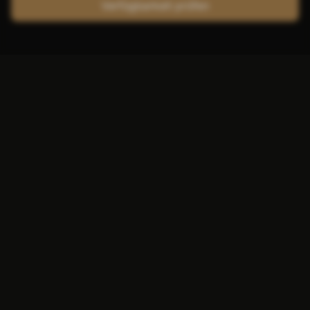
Verfügbarkeit prüfen
Atlas Hotel mit Ladestation
in Valkenburg
Schlafen Sie in einem bequemen Bett und
gehen Sie am nächsten Tag mit voller
Reichweite los. Das ist sorgloses Reisen mit
einem Hotel mit Ladestation in Valkenburg.
Das Atlas Hotel verfügt über mehrere
elektrische Ladestationen. Diese befinden