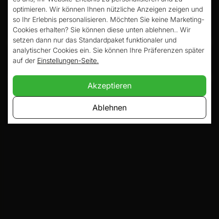
Hotel ist das Hotel mit Ladestation in
optimieren. Wir können Ihnen nützliche Anzeigen zeigen und
so Ihr Erlebnis personalisieren. Möchten Sie keine Marketing-
Valkenburg, das Ihren Besuch bequem
Cookies erhalten? Sie können diese unten ablehnen.. Wir
setzen dann nur das Standardpaket funktionaler und
macht. Neben dem Hotel gibt es genügend
analytischer Cookies ein. Sie können Ihre Präferenzen später
Parkplätze mit ausreichend Ladestationen,
auf der
Einstellungen-Seite.
so dass Sie Valkenburg und die Umgebung
Akzeptieren
immer einfach und mit einer geladenen
Ablehnen
Batterie besuchen können.