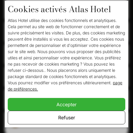
Cookies activés Atlas Hotel
O
Oreillers
Atlas Hotel utilise des cookies fonctionnels et analytiques.
Cela permet au site web de fonctionner correctement et de
P
Parapluie
suivre précisément les visites. De plus, des cookies marketing
peuvent être installés si vous les acceptez. Ces cookies nous
permettent de personnaliser et d'optimiser votre expérience
sur le site web. Nous pouvons vous proposer des publicités
P
Parking
utiles et ainsi personnaliser votre expérience. Vous préférez
ne pas recevoir de cookies marketing ? Vous pouvez les
refuser ci-dessous.. Nous placerons alors uniquement le
package standard de cookies fonctionnels et analytiques.
P
Peignoir
Vous pourrez modifier vos préférences ultérieurement.
page
de préférences.
P
Petit-déjeuner
Accepter
Refuser
R
Réparation de vêtements