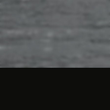
Stadtrundgang Valkenburg
Als Stadt hat Valkenburg seinen Besuchern