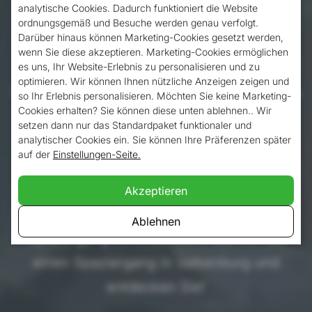
Valkenburg
analytische Cookies. Dadurch funktioniert die Website
ordnungsgemäß und Besuche werden genau verfolgt.
Darüber hinaus können Marketing-Cookies gesetzt werden,
wenn Sie diese akzeptieren. Marketing-Cookies ermöglichen
Valkenburg befindet sich an der Spitze des
es uns, Ihr Website-Erlebnis zu personalisieren und zu
optimieren. Wir können Ihnen nützliche Anzeigen zeigen und
Südens. Es ist ein vielseitiges Reiseziel, das
so Ihr Erlebnis personalisieren. Möchten Sie keine Marketing-
Cookies erhalten? Sie können diese unten ablehnen.. Wir
für Besucher, die die Natur lieben und
setzen dann nur das Standardpaket funktionaler und
gerne in das burgundische Leben einer
analytischer Cookies ein. Sie können Ihre Präferenzen später
auf der
Einstellungen-Seite.
Stadt eintauchen, viel zu bieten hat. Und
was gibt es Schöneres, als eine Stadt und
Akzeptieren
ihre
Umgebung
bei einem schönen
Ablehnen
Spaziergang zu entdecken. Wählen Sie
einen Spaziergang in Valkenburg und
entdecken Sie!