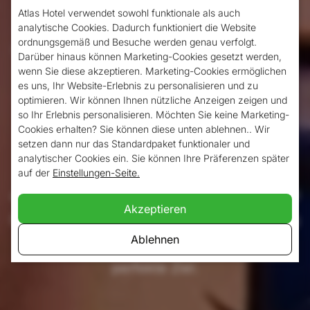
Lieben Sie unberührte Natur,
Wandern
,
Atlas Hotel verwendet sowohl funktionale als auch
Radfahren und das Entdecken neuer Orte?
analytische Cookies. Dadurch funktioniert die Website
ordnungsgemäß und Besuche werden genau verfolgt.
Dann ist Südlimburg der richtige Ort für Sie.
Darüber hinaus können Marketing-Cookies gesetzt werden,
wenn Sie diese akzeptieren. Marketing-Cookies ermöglichen
Sie suchen eine günstige Unterkunft in
es uns, Ihr Website-Erlebnis zu personalisieren und zu
Süd-Limburg? Dann werfen Sie einen Blick
optimieren. Wir können Ihnen nützliche Anzeigen zeigen und
so Ihr Erlebnis personalisieren. Möchten Sie keine Marketing-
auf das Atlas
Hotel in Valkenburg
. Unser
Cookies erhalten? Sie können diese unten ablehnen.. Wir
setzen dann nur das Standardpaket funktionaler und
Hotel befindet sich im Herzen von
analytischer Cookies ein. Sie können Ihre Präferenzen später
Valkenburg, einem gemütlichen und
auf der
Einstellungen-Seite.
authentischen Dorf nahe der deutschen und
Akzeptieren
belgischen Grenze. Wenn Sie in Südlimburg
Ablehnen
übernachten möchten, ist Valkenburg das
perfekte Ziel.