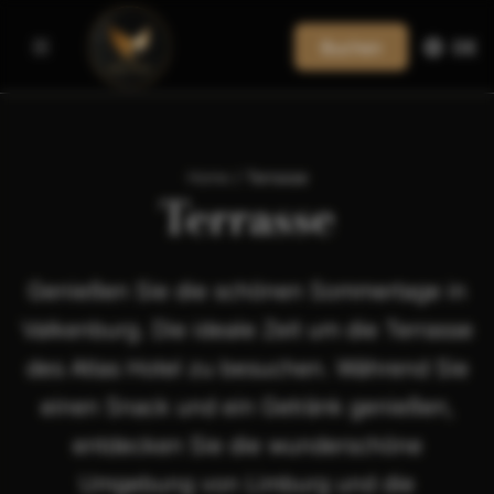
Buchen
DE
Home
/
Terrasse
Terrasse
Genießen Sie die schönen Sommertage in
Valkenburg. Die ideale Zeit um die Terrasse
des Atlas Hotel zu besuchen. Während Sie
einen Snack und ein Getränk genießen,
entdecken Sie die wunderschöne
Umgebung von Limburg und die